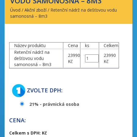
VODU SAMONOSNÁ – 8M3
Úvod
/
Akční zboží
/
Retenční nádrž na dešťovou vodu
samonosná – 8m3
Název produktu
Cena
ks
Celkem
Retenční nádrž na
23990
23990
dešťovou vodu
Kč
Kč
samonosná – 8m3
ZVOLTE DPH:
21
% - právnická osoba
CENA:
Celkem s DPH:
Kč