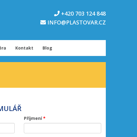
+420 703 124 848
INFO@PLASTOVAR.CZ
éra
Kontakt
Blog
MULÁŘ
Příjmení
*