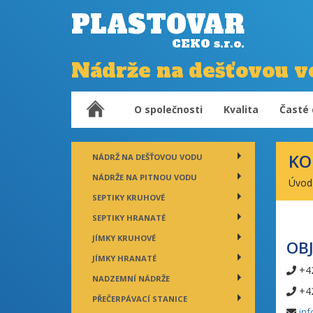
PLASTOVAR
CEKO s.r.o.
Nádrže na dešťovou vo
O společnosti
Kvalita
Časté 
KO
NÁDRŽ NA DEŠŤOVOU VODU
NÁDRŽE NA PITNOU VODU
Úvod
SEPTIKY KRUHOVÉ
SEPTIKY HRANATÉ
JÍMKY KRUHOVÉ
OB
JÍMKY HRANATÉ
+4
NADZEMNÍ NÁDRŽE
+4
PŘEČERPÁVACÍ STANICE
inf