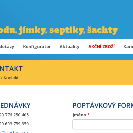
du, jímky, septiky, šachty
dotazy
Konfigurátor
Aktuality
AKČNÍ ZBOŽÍ
Kari
NTAKT
/
Kontakt
JEDNÁVKY
POPTÁVKOVÝ FOR
20 776 250 405
Jméno
*
20 603 759 350
o@plastovar.cz