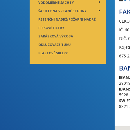
VODOMĚRNÉ ŠACHTY
FA
ŠACHTY NA VRTANÉ STUDNY
RETENČNÍ NÁDRŽ/POŽÁRNÍ NÁDRŽ
CEKO 
PÍSKOVÉ FILTRY
IČ: 6
ZAKÁZKOVÁ VÝROBA
DIČ: 
ODLUČOVAČE TUKU
Kojet
PLASTOVÉ SKLEPY
675 2
BA
IBAN:
2901
IBAN:
5928
SWIF
8821 