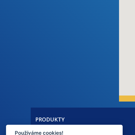
PRODUKTY
Septiky kruhové
Používáme cookies!
Septiky hranaté