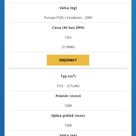
Váha (kg)
Pumpa PQD s řezákem - 230V
Cena (Kč bez DPH)
12m
21 990Kč
OBJEDNAT
3
Typ (m
)
PSS - 3 (TLAK)
Průměr (mm))
1200
Výška pláště (mm)
1500
Váha (kg)