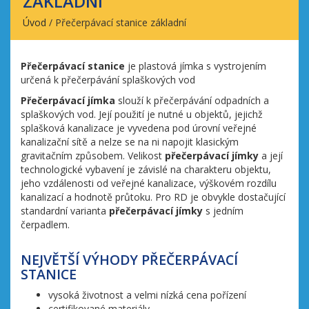
ZÁKLADNÍ
Úvod
/
Přečerpávací stanice základní
Přečerpávací stanice
je plastová jímka s vystrojením
určená k přečerpávání splaškových vod
Přečerpávací jímka
slouží k přečerpávání odpadních a
splaškových vod. Její použití je nutné u objektů, jejichž
splašková kanalizace je vyvedena pod úrovní veřejné
kanalizační sítě a nelze se na ni napojit klasickým
gravitačním způsobem. Velikost
přečerpávací jímky
a její
technologické vybavení je závislé na charakteru objektu,
jeho vzdálenosti od veřejné kanalizace, výškovém rozdílu
kanalizací a hodnotě průtoku. Pro RD je obvykle dostačující
standardní varianta
přečerpávací jímky
s jedním
čerpadlem.
NEJVĚTŠÍ VÝHODY PŘEČERPÁVACÍ
STANICE
vysoká životnost a velmi nízká cena pořízení
certifikované materiály