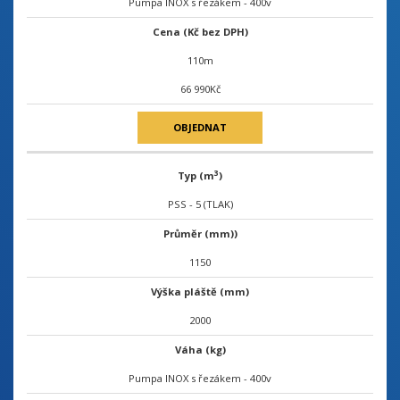
Pumpa INOX s řezákem - 400v
Cena (Kč bez DPH)
110m
66 990Kč
OBJEDNAT
3
Typ (m
)
PSS - 5 (TLAK)
Průměr (mm))
1150
Výška pláště (mm)
2000
Váha (kg)
Pumpa INOX s řezákem - 400v